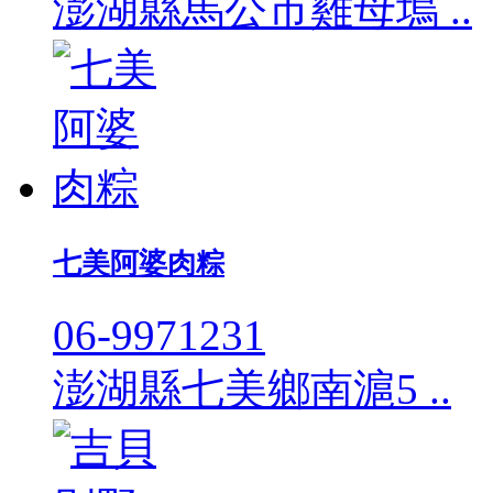
澎湖縣馬公市雞母塢 ..
七美阿婆肉粽
06-9971231
澎湖縣七美鄉南滬5 ..