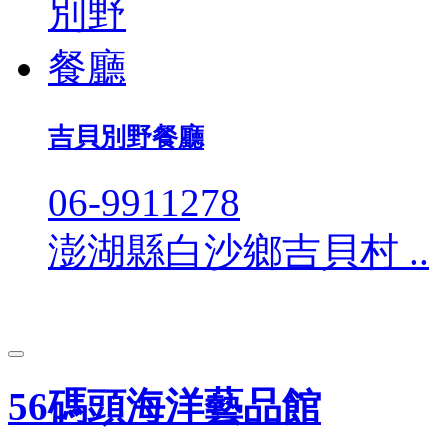
吉貝別野餐廳
06-9911278
澎湖縣白沙鄉吉貝村 ..
56碼頭海洋藝品館